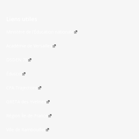
Liens utiles
Ministère de l’Éducation nationale
Académie de Versailles
DSDEN 78
Éduscol
CFA Trajectoire
GRETA des Yvelines
Région Île-de-France
Ville de Rambouillet