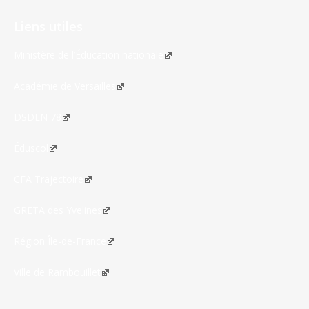
Liens utiles
Ministère de l’Éducation nationale
Académie de Versailles
DSDEN 78
Éduscol
CFA Trajectoire
GRETA des Yvelines
Région Île-de-France
Ville de Rambouillet