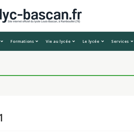
Formations
Vie au lycée
Le lycée
Services
1