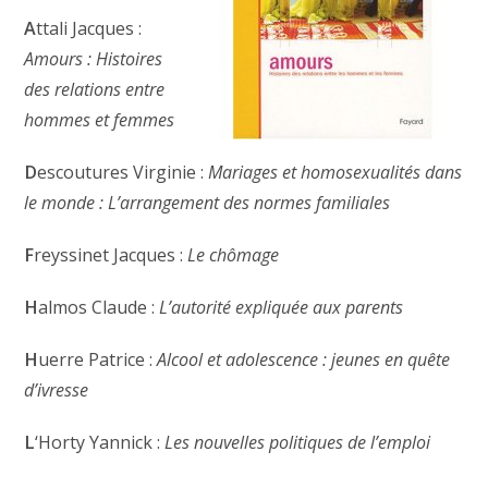
A
ttali Jacques :
Amours : Histoires
des relations entre
hommes et femmes
D
escoutures Virginie :
Mariages et homosexualités dans
le monde : L’arrangement des normes familiales
F
reyssinet Jacques :
Le chômage
H
almos Claude :
L’autorité expliquée aux parents
H
uerre Patrice :
Alcool et adolescence : jeunes en quête
d’ivresse
L
‘Horty Yannick :
Les nouvelles politiques de l’emploi