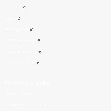
DSDEN 78
Éduscol
CFA Trajectoire
GRETA des Yvelines
Région Île-de-France
Ville de Rambouillet
Informations légales
Mentions légales
Politique de confidentialité