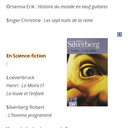
O
rsenna Erik :
Histoire du monde en neuf guitares
S
inger Christine :
Les sept nuits de la reine
En Science-fiction
:
L
oevenbruck
Henri :
La Moira t1
La louve et l’enfant
S
ilverberg Robert
:
L’homme programmé