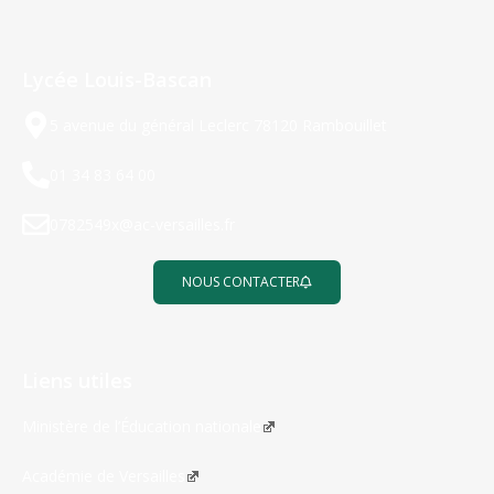
Lycée Louis-Bascan
5 avenue du général Leclerc 78120 Rambouillet
01 34 83 64 00
0782549x@ac-versailles.fr
NOUS CONTACTER
Liens utiles
Ministère de l’Éducation nationale
Académie de Versailles