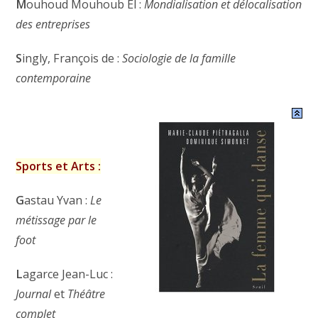
M
ouhoud Mouhoub El :
Mondialisation et délocalisation
des entreprises
S
ingly, François de :
Sociologie de la famille
contemporaine
Sports et Arts :
G
astau Yvan :
Le
métissage par le
foot
L
agarce Jean-Luc :
Journal
et
Théâtre
complet