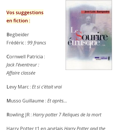
Vos suggestions
en fiction :
B
egbeider
Frédéric :
99 francs
C
ornwell Patricia :
Jack l’éventreur :
Affaire classée
L
evy Marc :
Et si c’était vrai
M
usso Guillaume :
Et après…
R
owling JR :
Harry potter 7 Reliques de la mort
Harry Potter t1 en anglais
Harry Potter and the