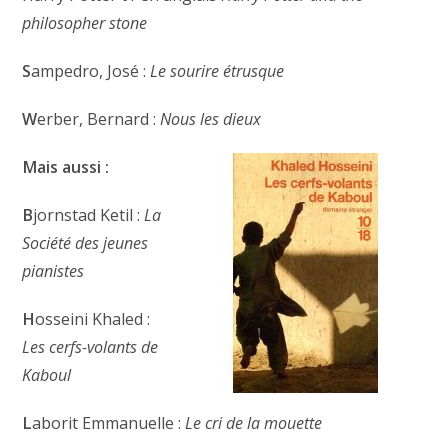
philosopher stone
S
ampedro, José :
Le sourire étrusque
W
erber, Bernard :
Nous les dieux
Mais aussi :
B
jornstad Ketil :
La
Société des jeunes
pianistes
H
osseini Khaled :
Les cerfs-volants de
Kaboul
L
aborit Emmanuelle :
Le cri de la mouette