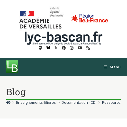
𝕏
Menu
Blog
>
Enseignements-filières
>
Documentation - CDI
>
Ressources
>