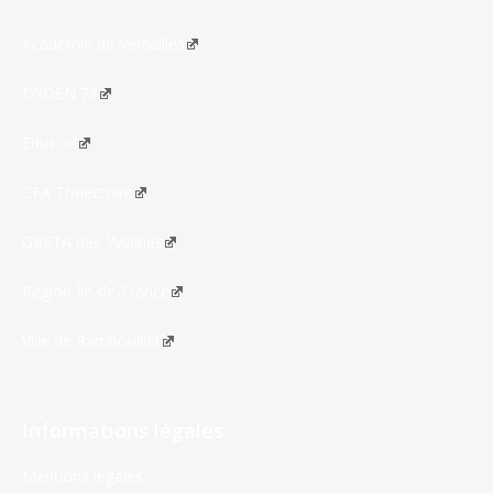
Académie de Versailles
DSDEN 78
Éduscol
CFA Trajectoire
GRETA des Yvelines
Région Île-de-France
Ville de Rambouillet
Informations légales
Mentions légales