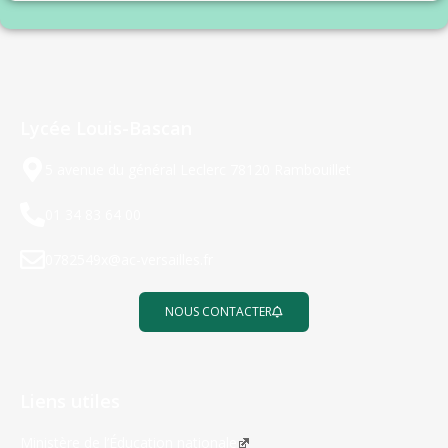
Lycée Louis-Bascan
5 avenue du général Leclerc 78120 Rambouillet
01 34 83 64 00
0782549x@ac-versailles.fr
NOUS CONTACTER
Liens utiles
Ministère de l’Éducation nationale