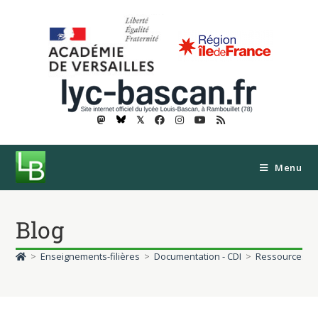
𝕏
Menu
Blog
>
Enseignements-filières
>
Documentation - CDI
>
Ressources
>