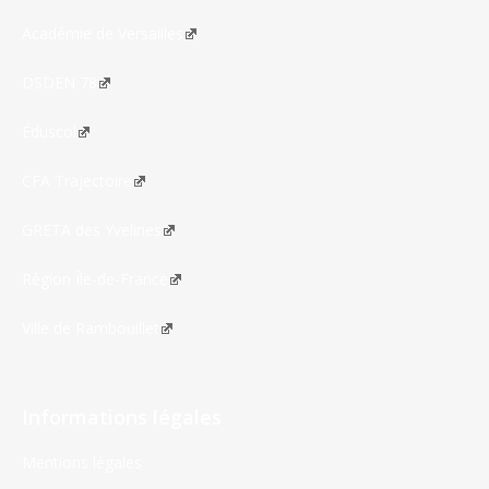
Académie de Versailles
DSDEN 78
Éduscol
CFA Trajectoire
GRETA des Yvelines
Région Île-de-France
Ville de Rambouillet
Informations légales
Mentions légales