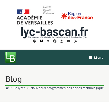
𝕏
Menu
Blog
>
Le lycée
>
Nouveaux programmes des séries technologiques ST