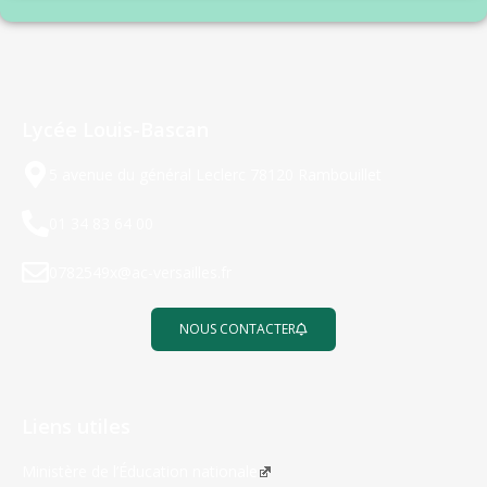
Lycée Louis-Bascan
5 avenue du général Leclerc 78120 Rambouillet
01 34 83 64 00
0782549x@ac-versailles.fr
NOUS CONTACTER
Liens utiles
Ministère de l’Éducation nationale