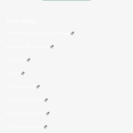
Liens utiles
Ministère de l’Éducation nationale
Académie de Versailles
DSDEN 78
Éduscol
CFA Trajectoire
GRETA des Yvelines
Région Île-de-France
Ville de Rambouillet