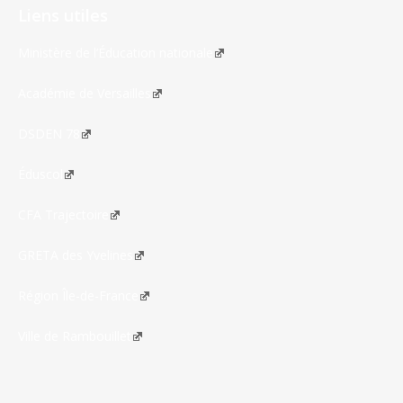
Liens utiles
Ministère de l’Éducation nationale
Académie de Versailles
DSDEN 78
Éduscol
CFA Trajectoire
GRETA des Yvelines
Région Île-de-France
Ville de Rambouillet