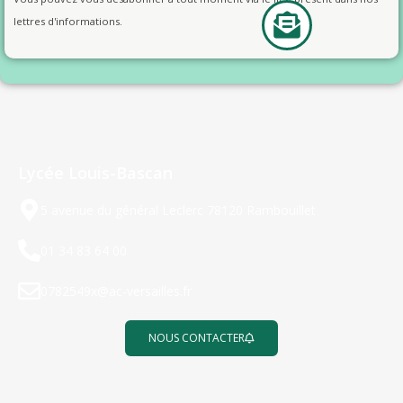
lettres d'informations.
Lycée Louis-Bascan
5 avenue du général Leclerc 78120 Rambouillet
01 34 83 64 00
0782549x@ac-versailles.fr
NOUS CONTACTER