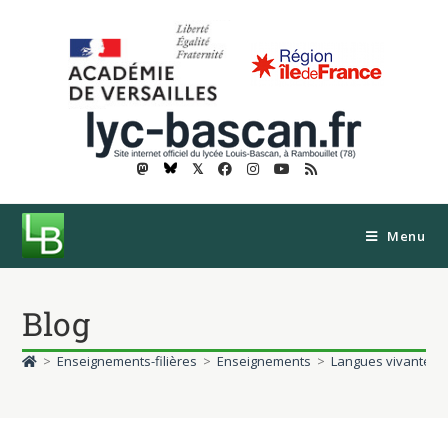
𝕏
Menu
Blog
>
Enseignements-filières
>
Enseignements
>
Langues vivantes