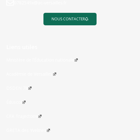
0782549x@ac-versailles.fr
NOUS CONTACTER
Liens utiles
Ministère de l’Éducation nationale
Académie de Versailles
DSDEN 78
Éduscol
CFA Trajectoire
GRETA des Yvelines