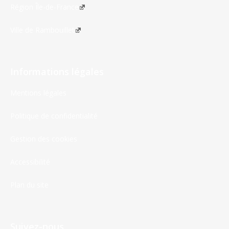
Région Île-de-France
Ville de Rambouillet
Informations légales
Mentions légales
Politique de confidentialité
Gestion des cookies
Accessibilité
Plan du site
Suivez-nous