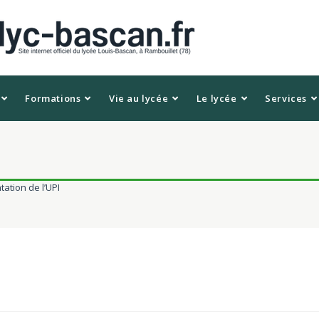
Formations
Vie au lycée
Le lycée
Services
ation de l’UPI