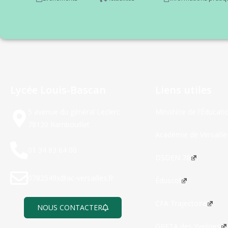
Lycée Louis-Bascan
Liens utiles
5 avenue du général Leclerc
Ministère de l’Éducati
78120 Rambouillet
Académie de Versaille
01 34 83 64 00
DSDEN 78
0782549x@ac-versailles.fr
Éduscol
CFA Trajectoire
NOUS CONTACTER
GRETA des Yvelines