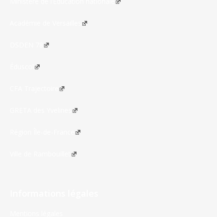
Ministère de l’Éducation nationale
Académie de Versailles
DSDEN 78
Éduscol
CFA Trajectoire
GRETA des Yvelines
Région Île-de-France
Ville de Rambouillet
Informations légales
Mentions légales