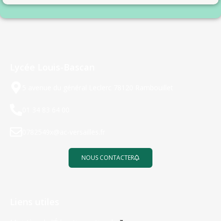
Lycée Louis-Bascan
5 avenue du général Leclerc 78120 Rambouillet
01 34 83 64 00
0782549x@ac-versailles.fr
NOUS CONTACTER
Liens utiles