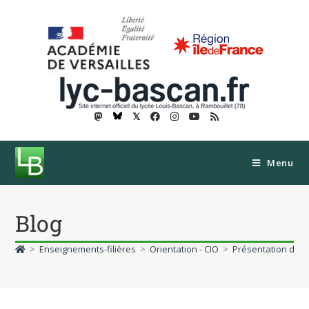
𝕏
Menu
Blog
>
Enseignements-filières
>
Orientation - CIO
>
Présentation de 