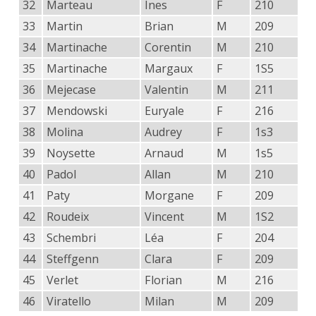
32
Marteau
Ines
F
210
33
Martin
Brian
M
209
34
Martinache
Corentin
M
210
35
Martinache
Margaux
F
1S5
36
Mejecase
Valentin
M
211
37
Mendowski
Euryale
F
216
38
Molina
Audrey
F
1s3
39
Noysette
Arnaud
M
1s5
40
Padol
Allan
M
210
41
Paty
Morgane
F
209
42
Roudeix
Vincent
M
1S2
43
Schembri
Léa
F
204
44
Steffgenn
Clara
F
209
45
Verlet
Florian
M
216
46
Viratello
Milan
M
209