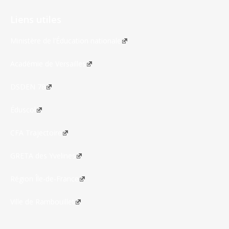
Liens utiles
Ministère de l’Éducation nationale
Académie de Versailles
DSDEN 78
Éduscol
CFA Trajectoire
GRETA des Yvelines
Région Île-de-France
Ville de Rambouillet