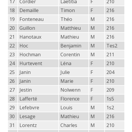
17
Cordier
Laetitia
F
210
18
Demaille
Timon
F
216
19
Fonteneau
Théo
M
216
20
Guillon
Matthieu
M
216
21
Hanotaux
Mathieu
M
216
22
Hoc
Benjamin
M
Tes2
23
Hochman
Corentin
M
211
24
Hurtevent
Léna
F
210
25
Janin
Julie
F
204
26
Janin
Marie
F
210
27
Jestin
Nolwenn
F
209
28
Lafferté
Florence
F
1s5
29
Lefebvre
Louis
M
1s2
30
Lesage
Mathieu
M
216
31
Lorentz
Charles
M
210