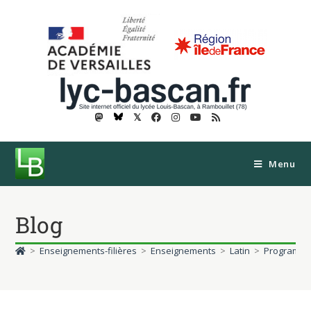
𝕏
Menu
Blog
>
Enseignements-filières
>
Enseignements
>
Latin
>
Programme 