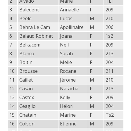
2
Alvado
Marie
F
TL1
3
Baledent
Annaelle
F
209
4
Beele
Lucas
M
210
5
Behra Le Cam
Apollinaire
M
206
6
Belaud Robinet
Joana
F
1s2
7
Belkacem
Nell
F
209
8
Blanco
Sarah
F
213
9
Boitin
Mélie
F
204
10
Brousse
Roxane
F
211
11
Caillet
Jérome
M
210
12
Casan
Natacha
F
213
13
Castex
Kelly
F
209
14
Ceaglio
Hélori
M
204
15
Chatain
Marine
F
Ts2
16
Colson
Etienne
M
209