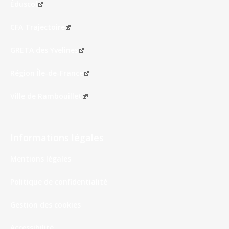
Éduscol
CFA Trajectoire
GRETA des Yvelines
Région Île-de-France
Ville de Rambouillet
Informations légales
Mentions légales
Politique de confidentialité
Gestion des cookies
Accessibilité