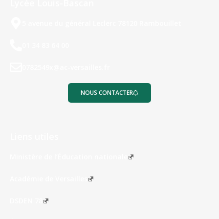
Lycée Louis-Bascan
5 avenue du général Leclerc 78120 Rambouillet
01 34 83 64 00
0782549x@ac-versailles.fr
NOUS CONTACTER
Liens utiles
Ministère de l’Éducation nationale
Académie de Versailles
DSDEN 78