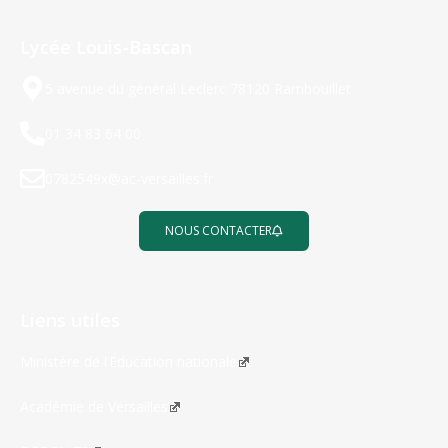
Lycée Louis-Bascan
5 avenue du général Leclerc 78120 Rambouillet
01 34 83 64 00
0782549x@ac-versailles.fr
NOUS CONTACTER
Liens utiles
Ministère de l’Éducation nationale
Académie de Versailles