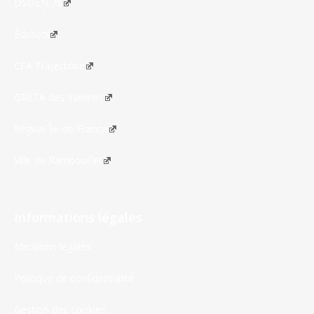
DSDEN 78
Éduscol
CFA Trajectoire
GRETA des Yvelines
Région Île-de-France
Ville de Rambouillet
Informations légales
Mentions légales
Politique de confidentialité
Gestion des cookies