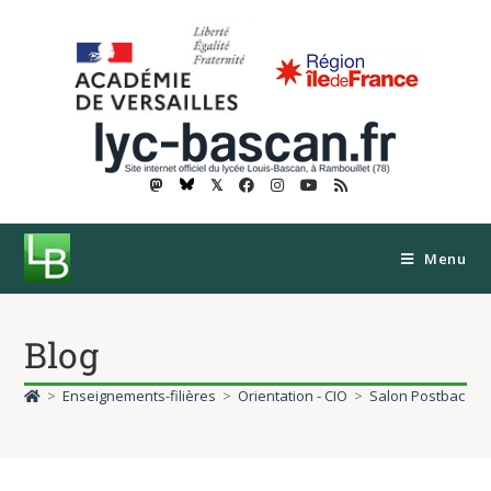
𝕏
Menu
Blog
>
Enseignements-filières
>
Orientation - CIO
>
Salon Postbac 20