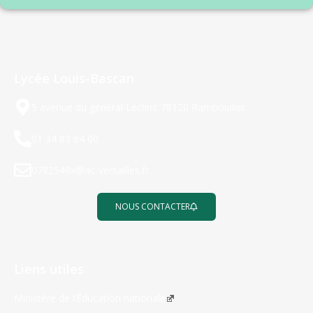
Lycée Louis-Bascan
5 avenue du général Leclerc 78120 Rambouillet
01 34 83 64 00
0782549x@ac-versailles.fr
NOUS CONTACTER
Liens utiles
Ministère de l’Éducation nationale