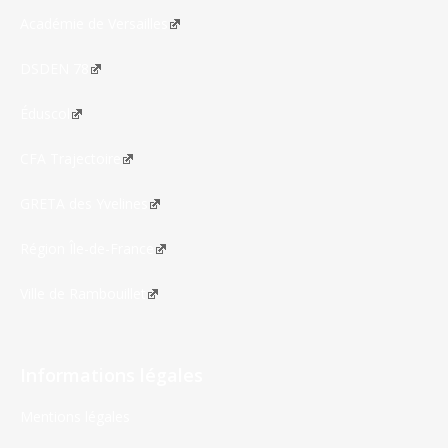
Académie de Versailles
DSDEN 78
Éduscol
CFA Trajectoire
GRETA des Yvelines
Région Île-de-France
Ville de Rambouillet
Informations légales
Mentions légales