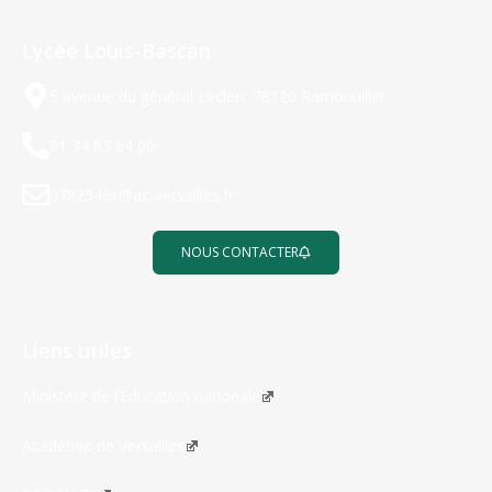
Lycée Louis-Bascan
5 avenue du général Leclerc 78120 Rambouillet
01 34 83 64 00
0782549x@ac-versailles.fr
NOUS CONTACTER
Liens utiles
Ministère de l’Éducation nationale
Académie de Versailles