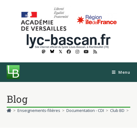
𝕏
Menu
Blog
>
Enseignements-filières
>
Documentation - CDI
>
Club BD
>
Spé