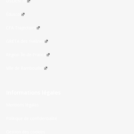
DSDEN 78
Éduscol
CFA Trajectoire
GRETA des Yvelines
Région Île-de-France
Ville de Rambouillet
Informations légales
Mentions légales
Politique de confidentialité
Gestion des cookies