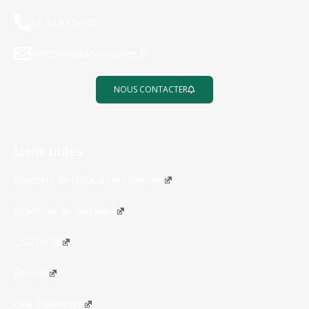
01 34 83 64 00
0782549x@ac-versailles.fr
NOUS CONTACTER
Liens utiles
Ministère de l’Éducation nationale
Académie de Versailles
DSDEN 78
Éduscol
CFA Trajectoire