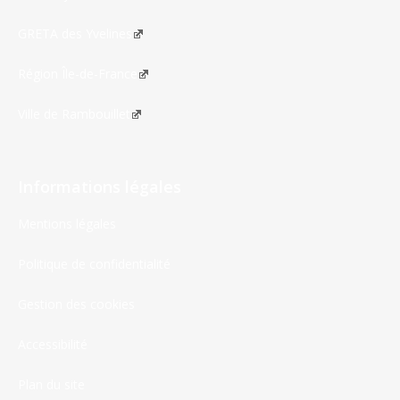
GRETA des Yvelines
Région Île-de-France
Ville de Rambouillet
Informations légales
Mentions légales
Politique de confidentialité
Gestion des cookies
Accessibilité
Plan du site