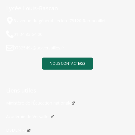
Lycée Louis-Bascan
5 avenue du général Leclerc 78120 Rambouillet
01 34 83 64 00
0782549x@ac-versailles.fr
NOUS CONTACTER
Liens utiles
Ministère de l’Éducation nationale
Académie de Versailles
DSDEN 78