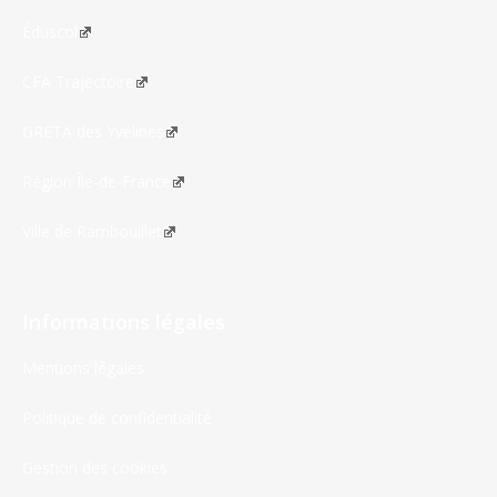
Éduscol
CFA Trajectoire
GRETA des Yvelines
Région Île-de-France
Ville de Rambouillet
Informations légales
Mentions légales
Politique de confidentialité
Gestion des cookies