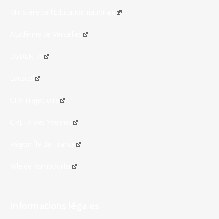
Ministère de l’Éducation nationale
Académie de Versailles
DSDEN 78
Éduscol
CFA Trajectoire
GRETA des Yvelines
Région Île-de-France
Ville de Rambouillet
Informations légales