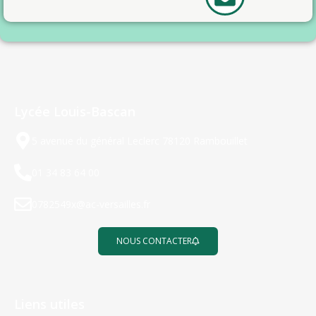
Lycée Louis-Bascan
5 avenue du général Leclerc 78120 Rambouillet
01 34 83 64 00
0782549x@ac-versailles.fr
NOUS CONTACTER
Liens utiles