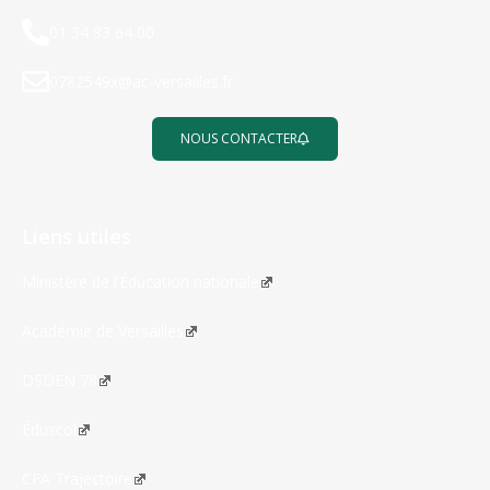
01 34 83 64 00
0782549x@ac-versailles.fr
NOUS CONTACTER
Liens utiles
Ministère de l’Éducation nationale
Académie de Versailles
DSDEN 78
Éduscol
CFA Trajectoire