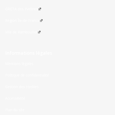
GRETA des Yvelines
Région Île-de-France
Ville de Rambouillet
Informations légales
Mentions légales
Politique de confidentialité
Gestion des cookies
Accessibilité
Plan du site