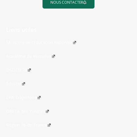
NOUS CONTACTER
Liens utiles
Ministère de l’Éducation nationale
Académie de Versailles
DSDEN 78
Éduscol
CFA Trajectoire
GRETA des Yvelines
Région Île-de-France