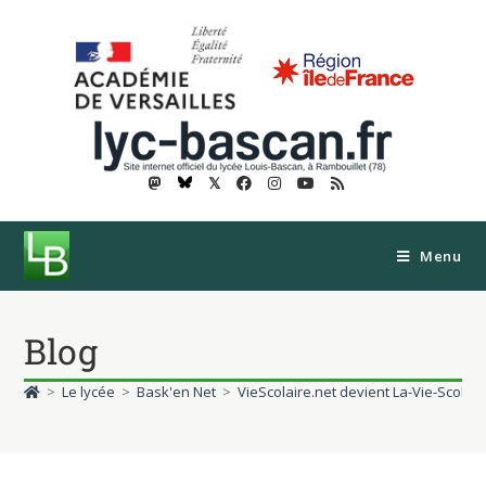
𝕏
Menu
Blog
>
Le lycée
>
Bask'en Net
>
VieScolaire.net devient La-Vie-Scolaire