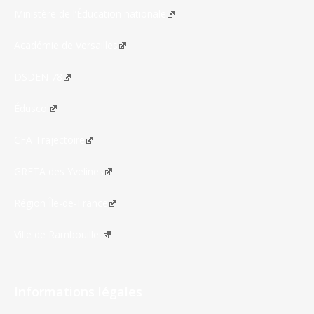
Ministère de l’Éducation nationale
Académie de Versailles
DSDEN 78
Éduscol
CFA Trajectoire
GRETA des Yvelines
Région Île-de-France
Ville de Rambouillet
Informations légales