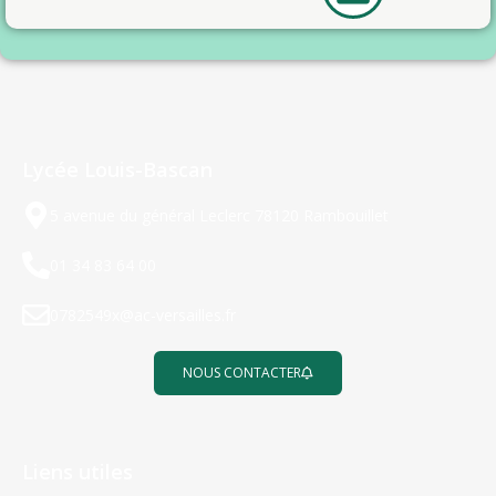
Lycée Louis-Bascan
5 avenue du général Leclerc 78120 Rambouillet
01 34 83 64 00
0782549x@ac-versailles.fr
NOUS CONTACTER
Liens utiles