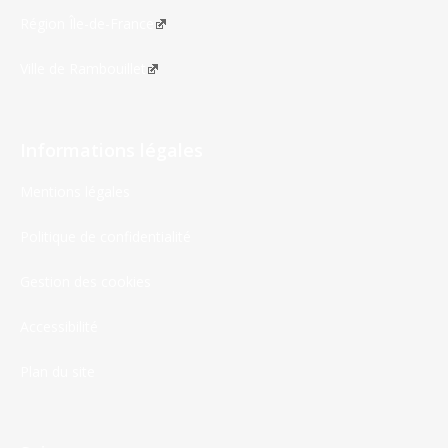
Région Île-de-France
Ville de Rambouillet
Informations légales
Mentions légales
Politique de confidentialité
Gestion des cookies
Accessibilité
Plan du site