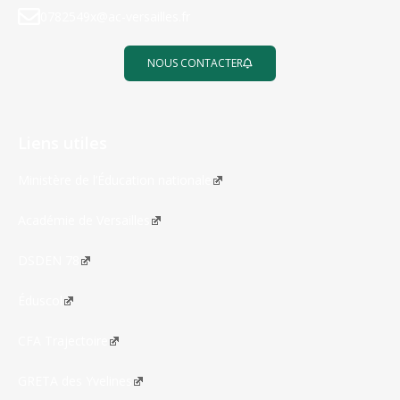
0782549x@ac-versailles.fr
NOUS CONTACTER
Liens utiles
Ministère de l’Éducation nationale
Académie de Versailles
DSDEN 78
Éduscol
CFA Trajectoire
GRETA des Yvelines