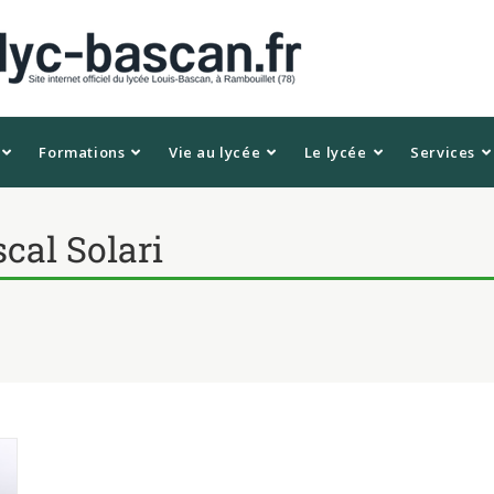
Formations
Vie au lycée
Le lycée
Services
cal Solari