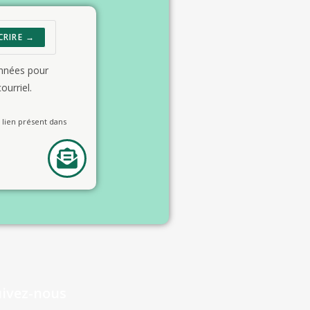
CRIRE →
onnées pour
ourriel.
lien présent dans
uivez-nous