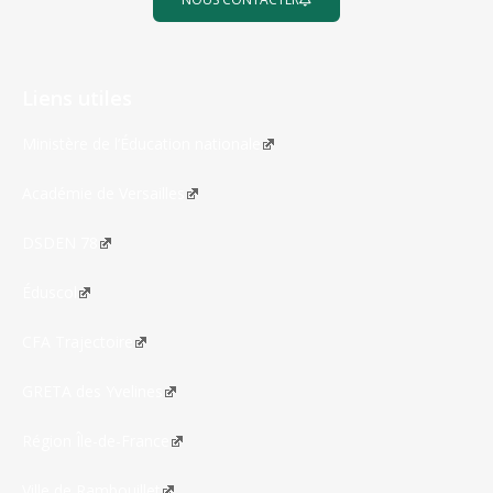
Liens utiles
Ministère de l’Éducation nationale
Académie de Versailles
DSDEN 78
Éduscol
CFA Trajectoire
GRETA des Yvelines
Région Île-de-France
Ville de Rambouillet