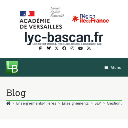
𝕏
Menu
Blog
>
Enseignements-filières
>
Enseignements
>
SEP
>
Gestion Adm