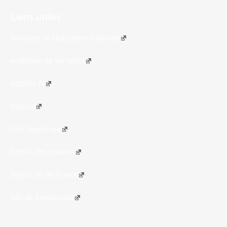
Liens utiles
Ministère de l’Éducation nationale
Académie de Versailles
DSDEN 78
Éduscol
CFA Trajectoire
GRETA des Yvelines
Région Île-de-France
Ville de Rambouillet