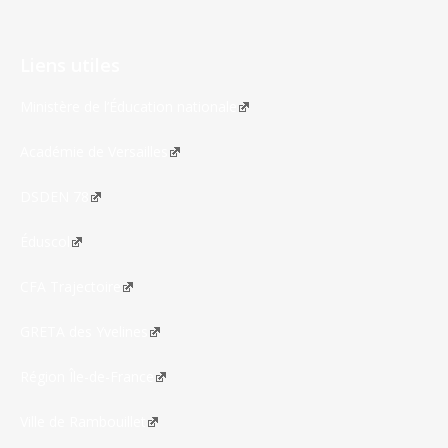
Liens utiles
Ministère de l’Éducation nationale
Académie de Versailles
DSDEN 78
Éduscol
CFA Trajectoire
GRETA des Yvelines
Région Île-de-France
Ville de Rambouillet