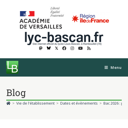
𝕏
Menu
Blog
>
Vie de l'établissement
>
Dates et évènements
>
Bac 2026 : pu