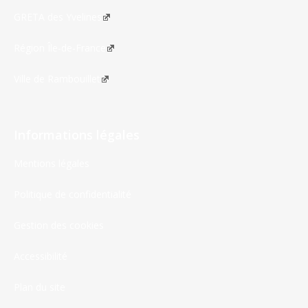
GRETA des Yvelines
Région Île-de-France
Ville de Rambouillet
Informations légales
Mentions légales
Politique de confidentialité
Gestion des cookies
Accessibilité
Plan du site