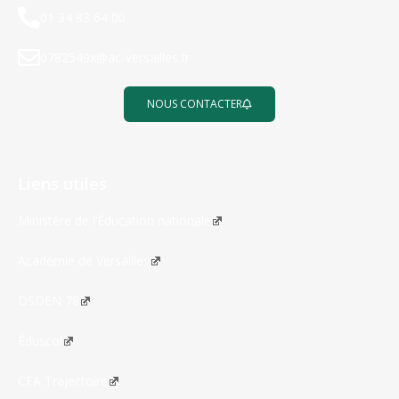
01 34 83 64 00
0782549x@ac-versailles.fr
NOUS CONTACTER
Liens utiles
Ministère de l’Éducation nationale
Académie de Versailles
DSDEN 78
Éduscol
CFA Trajectoire