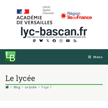
𝕏
Menu
Le lycée
>
Blog
>
Le lycée
>
Page 7