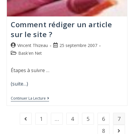
Comment rédiger un article
sur le site ?
Vincent Thizeau
25 septembre 2007
Bask'en Net
Étapes à suivre …
(suite…)
Continuer La Lecture
1
…
4
5
6
7
8