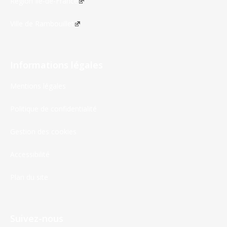
Région Île-de-France
Ville de Rambouillet
Informations légales
Mentions légales
Politique de confidentialité
Gestion des cookies
Accessibilité
Plan du site
Suivez-nous