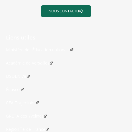
NOUS CONTACTER
Liens utiles
Ministère de l’Éducation nationale
Académie de Versailles
DSDEN 78
Éduscol
CFA Trajectoire
GRETA des Yvelines
Région Île-de-France