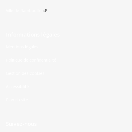
Ville de Rambouillet
Informations légales
Mentions légales
Politique de confidentialité
Gestion des cookies
Accessibilité
Plan du site
Suivez-nous