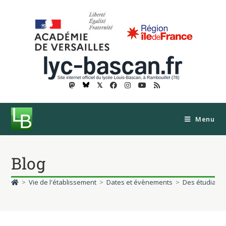
𝕏
Menu
Blog
>
Vie de l'établissement
>
Dates et évènements
>
Des étudiants 