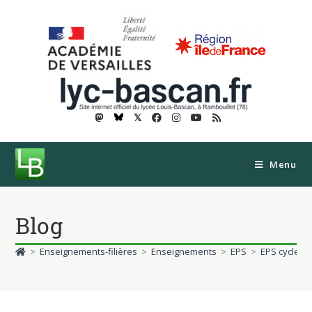
𝕏
Menu
Blog
>
Enseignements-filières
>
Enseignements
>
EPS
>
EPS cycle da