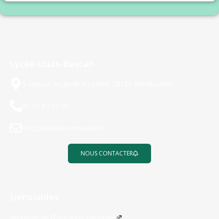
Lycée Louis-Bascan
5 avenue du général Leclerc 78120 Rambouillet
01 34 83 64 00
0782549x@ac-versailles.fr
NOUS CONTACTER
Liens utiles
Ministère de l’Éducation nationale