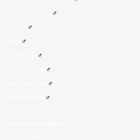
Académie de Versailles
DSDEN 78
Éduscol
CFA Trajectoire
GRETA des Yvelines
Région Île-de-France
Ville de Rambouillet
Informations légales
Mentions légales