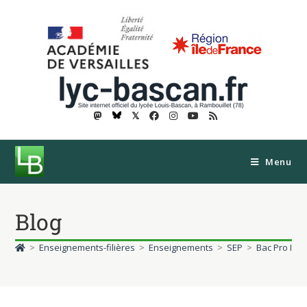
𝕏
Menu
Blog
>
Enseignements-filières
>
Enseignements
>
SEP
>
Bac Pro Indu