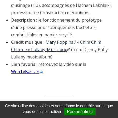
d’usinage (TU), accompagnés de Hachem Lakhlalki,
professeur de Construction mécanique.
Description :
le fonctionnement du prototype
d’une presse pour fabriquer des bûchettes
combustibles en papier recyclé.
Crédit musique :
Mary Poppins / « Chim Chim
Cher-ee » Lullaby-Music box
(from Disney Baby
Lullaby music album)
Lien favoris :
retrouvez la vidéo sur la
WebTvBascan
Ce site utilise des cookies et vous donne le contrôle sur ce que
|→
Article associé :
le storify de la semaine de la
vous souhaitez activer
Personnaliser
solidarité internationale au lycée Bascan