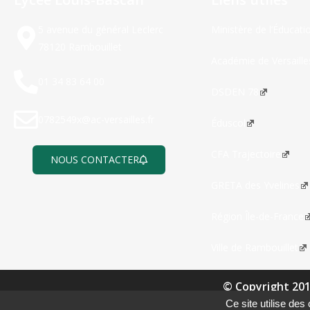
5 avenue du général Leclerc
Ministère de l’Éducati
78120 Rambouillet
Académie de Versaille
01 34 83 64 00
DSDEN 78
0782549x@ac-versailles.fr
Éduscol
CFA Trajectoire
NOUS CONTACTER
GRETA des Yvelines
Région Île-de-France
Ville de Rambouillet
© Copyright 20
Ce site utilise de