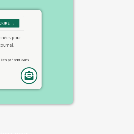
CRIRE →
onnées pour
ourriel.
lien présent dans
uivez-nous