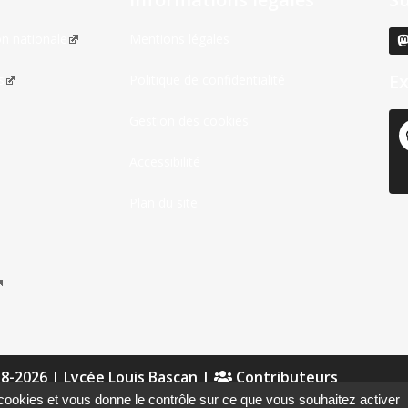
on nationale
Mentions légales
Ex
s
Politique de confidentialité
Gestion des cookies
Accessibilité
Plan du site
18-2026 |
Lycée Louis Bascan
|
Contributeurs
s cookies et vous donne le contrôle sur ce que vous souhaitez activer