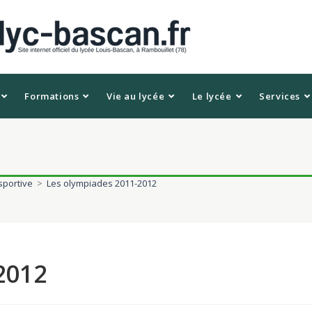
Formations
Vie au lycée
Le lycée
Services
sportive
>
Les olympiades 2011-2012
2012