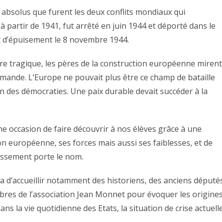
bsolus que furent les deux conflits mondiaux qui
à partir de 1941, fut arrêté en juin 1944 et déporté dans le
t d’épuisement le 8 novembre 1944.
ire tragique, les pères de la construction européenne mirent
lemande. L’Europe ne pouvait plus être ce champ de bataille
on des démocraties. Une paix durable devait succéder à la
ne occasion de faire découvrir à nos élèves grâce à une
on européenne, ses forces mais aussi ses faiblesses, et de
issement porte le nom.
 d’accueillir notamment des historiens, des anciens député
res de l’association Jean Monnet pour évoquer les origine
s la vie quotidienne des Etats, la situation de crise actuell