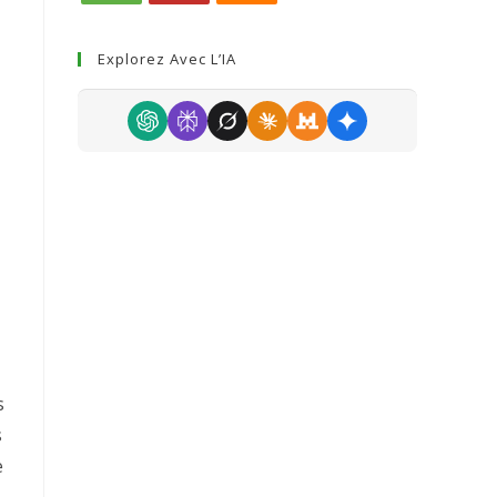
Explorez Avec L’IA
s
s
e