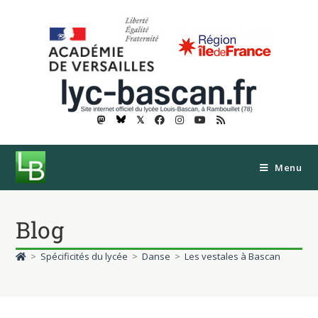
𝕏
Menu
Blog
>
Spécificités du lycée
>
Danse
>
Les vestales à Bascan