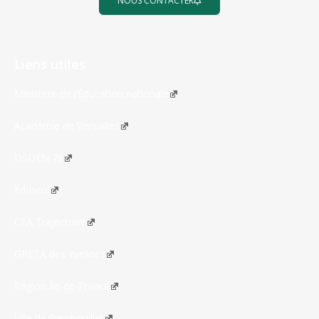
NOUS CONTACTER
Liens utiles
Ministère de l’Éducation nationale
Académie de Versailles
DSDEN 78
Éduscol
CFA Trajectoire
GRETA des Yvelines
Région Île-de-France
Ville de Rambouillet