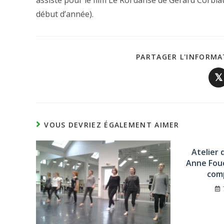
assisté pour le film Le Roi danse de Gérard Corbia
début d’année).
PARTAGER L'INFORMA
𝕏
VOUS DEVRIEZ ÉGALEMENT AIMER
Atelier 
Anne Fouc
com