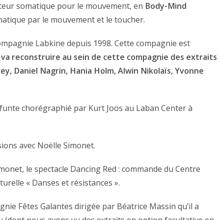
ucateur somatique pour le mouvement, en
Body-Mind
atique par le mouvement et le toucher.
a compagnie Labkine depuis 1998. Cette compagnie est
l va reconstruire au sein de cette compagnie des extraits
ey, Daniel Nagrin, Hania Holm, Alwin Nikolaïs, Yvonne
éfunte chorégraphié par Kurt Joos au Laban Center à
sions avec Noëlle Simonet.
Simonet, le spectacle Dancing Red : commande du Centre
turelle « Danses et résistances ».
agnie Fêtes Galantes dirigée par Béatrice Massin qu’il a