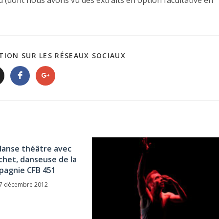
u (dont nous avons vu des extraits en option facultative en
TION SUR LES RÉSEAUX SOCIAUX
danse théâtre avec
het, danseuse de la
pagnie CFB 451
7 décembre 2012