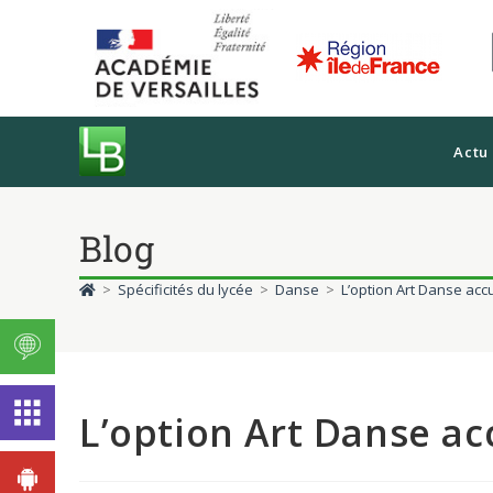
Actu
Blog
>
Spécificités du lycée
>
Danse
>
L’option Art Danse acc
L’option Art Danse ac