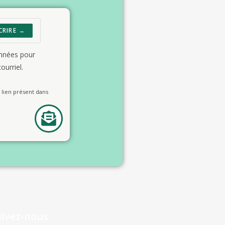
CRIRE →
onnées pour
ourriel.
lien présent dans
uivez-nous