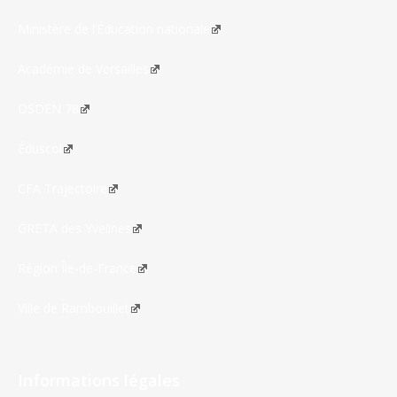
Ministère de l’Éducation nationale
Académie de Versailles
DSDEN 78
Éduscol
CFA Trajectoire
GRETA des Yvelines
Région Île-de-France
Ville de Rambouillet
Informations légales