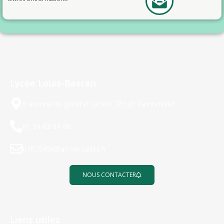
Lycée Louis-Bascan
5 avenue du général Leclerc 78120 Rambouillet
01 34 83 64 00
0782549x@ac-versailles.fr
NOUS CONTACTER
Liens utiles