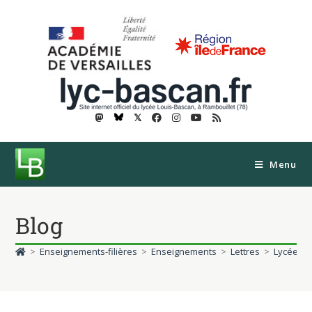
𝕏
Menu
Blog
>
Enseignements-filières
>
Enseignements
>
Lettres
>
Lycéens 