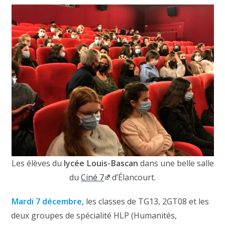
Les élèves du
lycée Louis-Bascan
dans une belle salle
du
Ciné 7
d’Élancourt.
Mardi 7 décembre,
les classes de TG13, 2GT08 et les
deux groupes de spécialité HLP (Humanités,