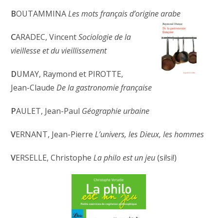
B
OUTAMMINA
Les mots français d’origine arabe
C
ARADEC, Vincent
Sociologie de la
vieillesse et du vieillissement
D
UMAY, Raymond et PIROTTE,
Jean-Claude
De la gastronomie française
P
AULET, Jean-Paul
Géographie urbaine
V
ERNANT, Jean-Pierre
L’univers, les Dieux, les hommes
V
ERSELLE, Christophe
La philo est un jeu
(si!si!)