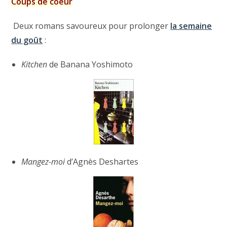
Coups de coeur
Deux romans savoureux pour prolonger
la semaine
du goût
:
Kitchen
de Banana Yoshimoto
Mangez-moi
d’Agnès Deshartes