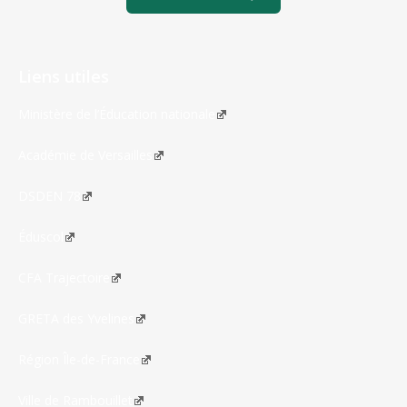
Liens utiles
Ministère de l’Éducation nationale
Académie de Versailles
DSDEN 78
Éduscol
CFA Trajectoire
GRETA des Yvelines
Région Île-de-France
Ville de Rambouillet