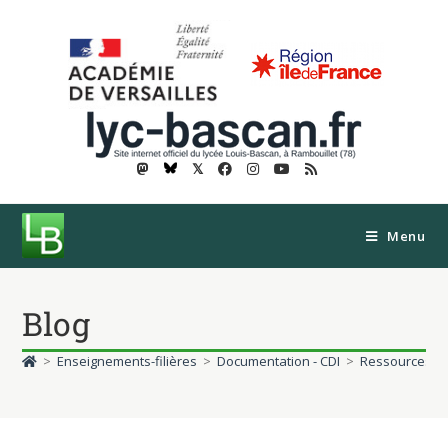
𝕏
Menu
Blog
>
Enseignements-filières
>
Documentation - CDI
>
Ressources
>