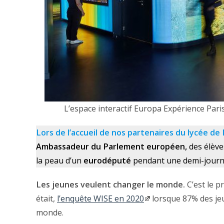
L’espace interactif Europa Expérience Pari
Lors de l’accueil de nos partenaires du lycée d
Ambassadeur du Parlement européen,
des élèv
la peau d’un
eurodéputé
pendant une demi-journé
Les jeunes veulent changer le monde.
C’est le p
était,
l’enquête WISE en 2020
lorsque 87% des jeu
monde.