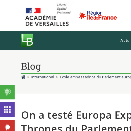
Actu
Blog
>
International
>
École ambassadrice du Parlement eur
On a testé Europa Exp
Thrones du Parlemen