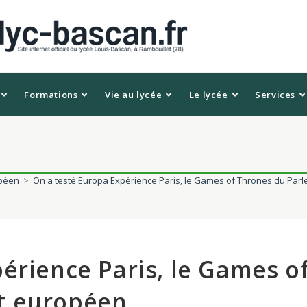
Formations
Vie au lycée
Le lycée
Services
opéen
>
On a testé Europa Expérience Paris, le Games of Thrones du Pa
érience Paris, le Games o
t européen