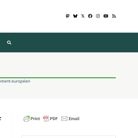
𝕏
rlement européen
f