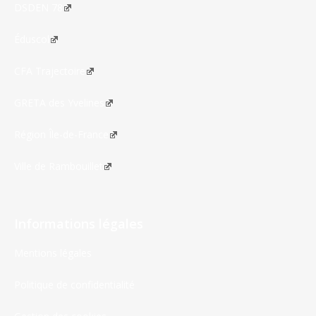
DSDEN 78
Éduscol
CFA Trajectoire
GRETA des Yvelines
Région Île-de-France
Ville de Rambouillet
Informations légales
Mentions légales
Politique de confidentialité