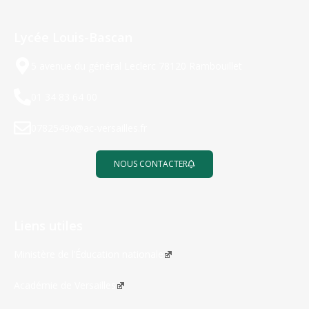
Lycée Louis-Bascan
5 avenue du général Leclerc 78120 Rambouillet
01 34 83 64 00
0782549x@ac-versailles.fr
NOUS CONTACTER
Liens utiles
Ministère de l’Éducation nationale
Académie de Versailles