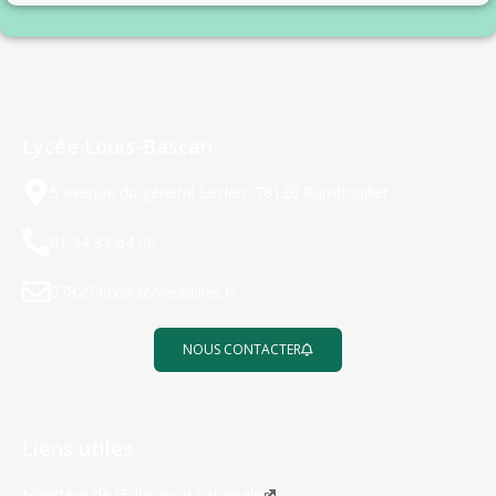
Lycée Louis-Bascan
5 avenue du général Leclerc 78120 Rambouillet
01 34 83 64 00
0782549x@ac-versailles.fr
NOUS CONTACTER
Liens utiles
Ministère de l’Éducation nationale