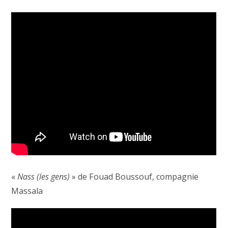
«
Nass (les gens)
» de Fouad Boussouf, compagnie
Massala