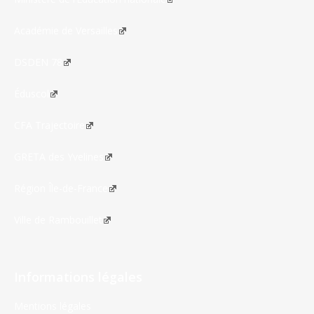
Académie de Versailles
DSDEN 78
Éduscol
CFA Trajectoire
GRETA des Yvelines
Région Île-de-France
Ville de Rambouillet
Informations légales
Mentions légales