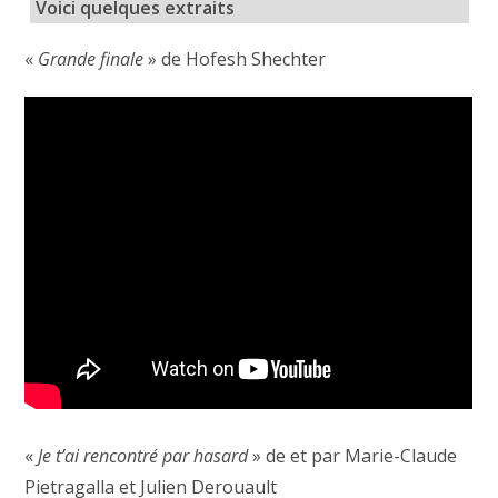
Voici quelques extraits
«
Grande finale
» de Hofesh Shechter
«
Je t’ai rencontré par hasard
» de et par Marie-Claude
Pietragalla et Julien Derouault