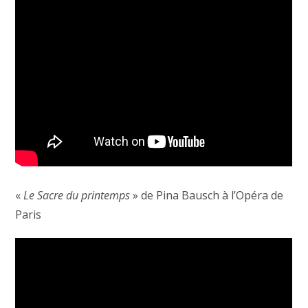
«
Le Sacre du printemps
» de Pina Bausch à l’Opéra de
Paris