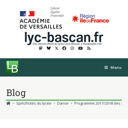
𝕏
Menu
Blog
>
Spécificités du lycée
>
Danse
>
Programme 2017/2018 des spect