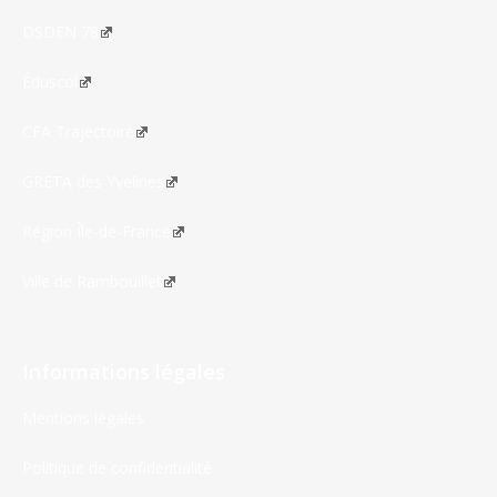
DSDEN 78
Éduscol
CFA Trajectoire
GRETA des Yvelines
Région Île-de-France
Ville de Rambouillet
Informations légales
Mentions légales
Politique de confidentialité