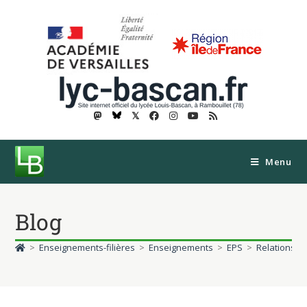
𝕏
Menu
Blog
>
Enseignements-filières
>
Enseignements
>
EPS
>
Relations en