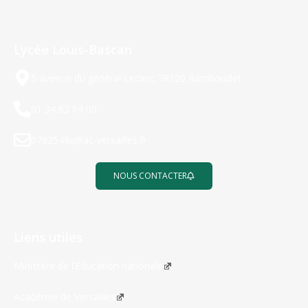
Lycée Louis-Bascan
5 avenue du général Leclerc 78120 Rambouillet
01 34 83 64 00
0782549x@ac-versailles.fr
NOUS CONTACTER
Liens utiles
Ministère de l’Éducation nationale
Académie de Versailles