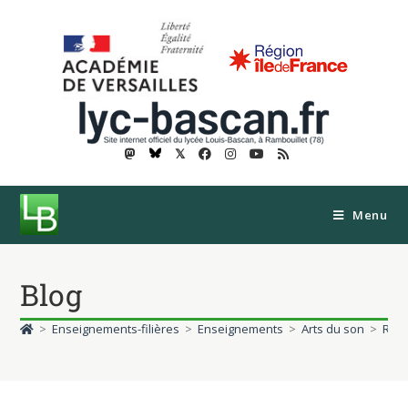
𝕏
Menu
Blog
>
Enseignements-filières
>
Enseignements
>
Arts du son
>
Renc