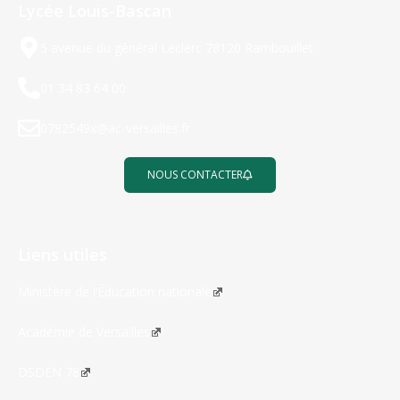
Lycée Louis-Bascan
5 avenue du général Leclerc 78120 Rambouillet
01 34 83 64 00
0782549x@ac-versailles.fr
NOUS CONTACTER
Liens utiles
Ministère de l’Éducation nationale
Académie de Versailles
DSDEN 78