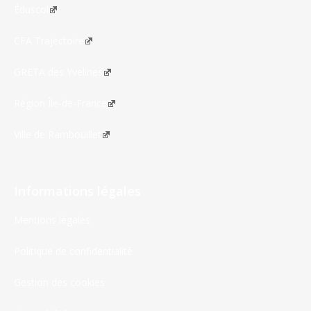
Éduscol
CFA Trajectoire
GRETA des Yvelines
Région Île-de-France
Ville de Rambouillet
Informations légales
Mentions légales
Politique de confidentialité
Gestion des cookies