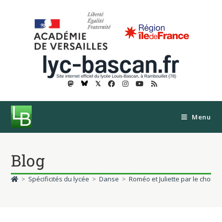
𝕏
Menu
Blog
>
Spécificités du lycée
>
Danse
>
Roméo et Juliette par le choré