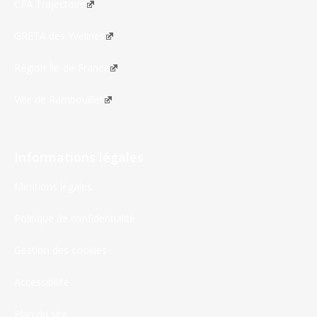
CFA Trajectoire
GRETA des Yvelines
Région Île-de-France
Ville de Rambouillet
Informations légales
Mentions légales
Politique de confidentialité
Gestion des cookies
Accessibilité
Plan du site