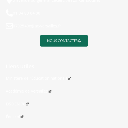
5 avenue du général Leclerc 78120 Rambouillet
01 34 83 64 00
0782549x@ac-versailles.fr
NOUS CONTACTER
Liens utiles
Ministère de l’Éducation nationale
Académie de Versailles
DSDEN 78
Éduscol