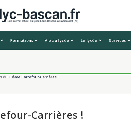
Formations
Vie au lycée
Le lycée
Services
s du 10ème Carrefour-Carrières !
four-Carrières !