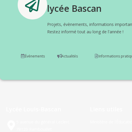
lycée Bascan
Projets, évènements, informations important
Restez informé tout au long de l'année !
Événements
Actualités
Informations pratiq
Lycée Louis-Bascan
Liens utiles
5 avenue du général Leclerc
Ministère de l’Éducati
78120 Rambouillet