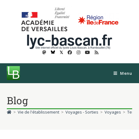
𝕏
Menu
Blog
>
Vie de l'établissement
>
Voyages - Sorties
>
Voyages
>
Tempê