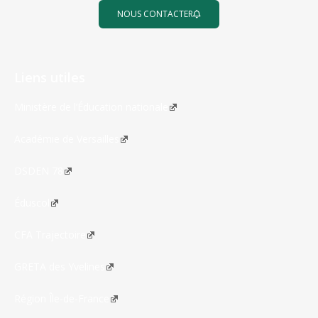
NOUS CONTACTER
Liens utiles
Ministère de l’Éducation nationale
Académie de Versailles
DSDEN 78
Éduscol
CFA Trajectoire
GRETA des Yvelines
Région Île-de-France