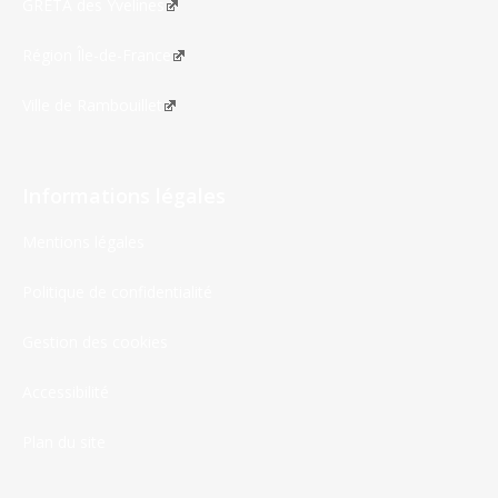
GRETA des Yvelines
Région Île-de-France
Ville de Rambouillet
Informations légales
Mentions légales
Politique de confidentialité
Gestion des cookies
Accessibilité
Plan du site