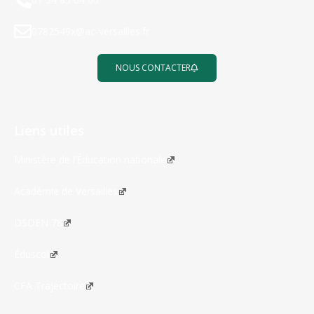
0782549x@ac-versailles.fr
NOUS CONTACTER
Liens utiles
Ministère de l’Éducation nationale
Académie de Versailles
DSDEN 78
Éduscol
CFA Trajectoire