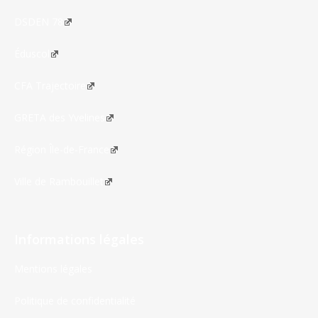
DSDEN 78
Éduscol
CFA Trajectoire
GRETA des Yvelines
Région Île-de-France
Ville de Rambouillet
Informations légales
Mentions légales
Politique de confidentialité