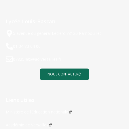
Lycée Louis-Bascan
5 avenue du général Leclerc 78120 Rambouillet
01 34 83 64 00
0782549x@ac-versailles.fr
NOUS CONTACTER
Liens utiles
Ministère de l’Éducation nationale
Académie de Versailles