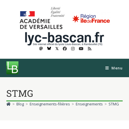
𝕏
Menu
STMG
>
Blog
>
Enseignements-filières
>
Enseignements
>
STMG