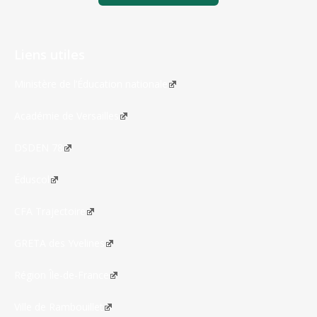
Liens utiles
Ministère de l’Éducation nationale
Académie de Versailles
DSDEN 78
Éduscol
CFA Trajectoire
GRETA des Yvelines
Région Île-de-France
Ville de Rambouillet