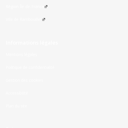
Région Île-de-France
Ville de Rambouillet
Informations légales
Mentions légales
Politique de confidentialité
Gestion des cookies
Accessibilité
Plan du site