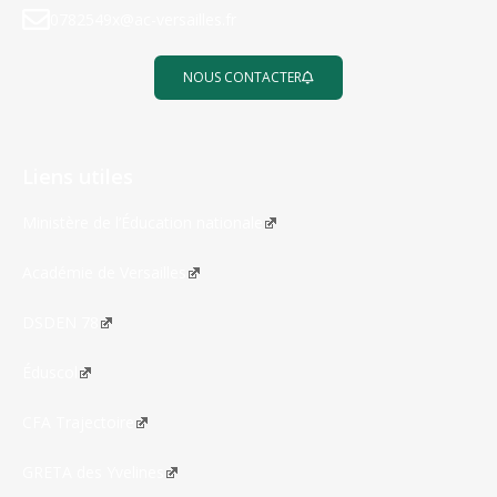
0782549x@ac-versailles.fr
NOUS CONTACTER
Liens utiles
Ministère de l’Éducation nationale
Académie de Versailles
DSDEN 78
Éduscol
CFA Trajectoire
GRETA des Yvelines